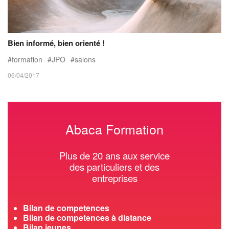
Bien informé, bien orienté !
formation
JPO
salons
06/04/2017
Abaca Formation
Plus de 20 ans aux service
des particuliers et des
entreprises
Bilan de competences
Bilan de competences à distance
Bilan jeunes