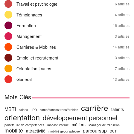
Travail et psychologie
6 articles
Témoignages
4 articles
Formation
16 articles
Management
3 articles
Carrières & Mobilités
14 articles
Emploi et recrutement
3 articles
Orientation jeunes
7 articles
Général
13 articles
Mots Clés
carrière
MBTI
talents
salons
JPO
compétences transférables
orientation
développement personnel
métiers
portefeuille de compétences
mobilité interne
Manager de transition
mobilité
parcoursup
attractivité
mobilité géographique
DUT