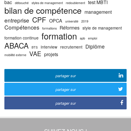
bac
test MBTI
débouché
styles de management
redoublement
bilan de compétence
management
CPF
entreprise
OPCA
université
2019
Compétences
Réformes
style de management
formations
formation
formation continue
apb
emploi
ABACA
Diplôme
Interview
recrutement
BTS
VAE
projets
mobilité externe
partager sur
partager sur
partager sur