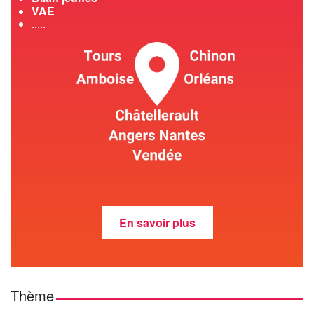
VAE
.....
En savoir plus
Thème