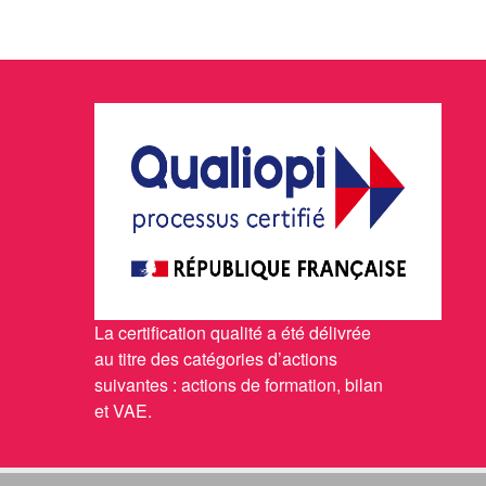
La certification qualité a été délivrée
au titre des catégories d’actions
suivantes : actions de formation, bilan
et VAE.