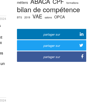
ABACA
CPF
métiers
formations
bilan de compétence
VAE
OPCA
BTS
2019
salons
/2024
s
partager sur
nt
ux
partager sur
es
partager sur
 un
/2024