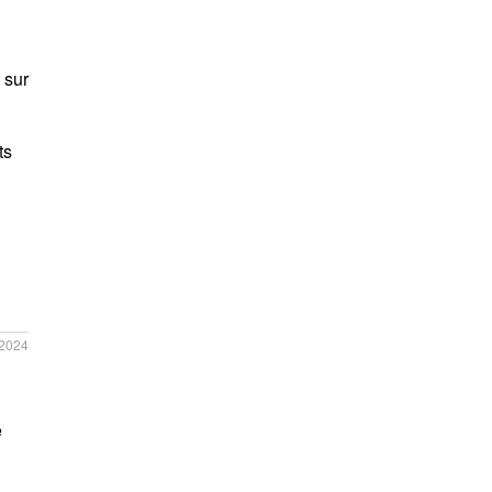
n
 sur
ts
/2024
e