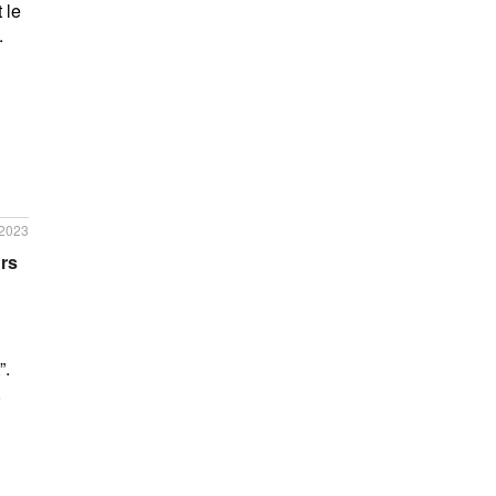
 le
.
/2023
urs
”.
,