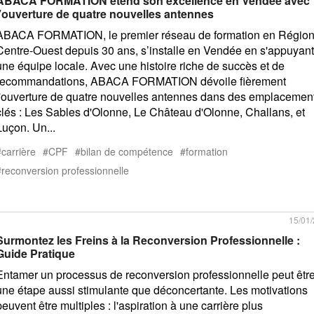
ABACA FORMATION étend son excellence en Vendée avec
l’ouverture de quatre nouvelles antennes
ABACA FORMATION, le premier réseau de formation en Régio
Centre-Ouest depuis 30 ans, s’installe en Vendée en s'appuyant
une équipe locale. Avec une histoire riche de succès et de
recommandations, ABACA FORMATION dévoile fièrement
l'ouverture de quatre nouvelles antennes dans des emplacemen
clés : Les Sables d'Olonne, Le Château d'Olonne, Challans, et
Luçon. Un...
carrière
CPF
bilan de compétence
formation
reconversion professionnelle
15/01
Surmontez les Freins à la Reconversion Professionnelle :
Guide Pratique
Entamer un processus de reconversion professionnelle peut êtr
une étape aussi stimulante que déconcertante. Les motivations
peuvent être multiples : l'aspiration à une carrière plus