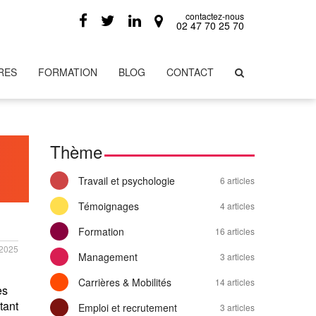
contactez-nous
02 47 70 25 70
RES
FORMATION
BLOG
CONTACT
Thème
Travail et psychologie
6 articles
Témoignages
4 articles
Formation
16 articles
/2025
Management
3 articles
Carrières & Mobilités
14 articles
es
tant
Emploi et recrutement
3 articles