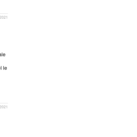
/2021
ale
l le
/2021