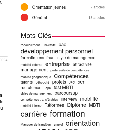
s
Orientation jeunes
7 articles
Général
13 articles
Mots Clés
bac
redoublement
université
développement personnel
formation continue
style de management
/2024
entreprise
attractivité
mobilité externe
management
portefeuille de compétences
Compétences
mobilité géographique
projets
n
talents
débouché
JPO
DUT
test MBTI
recrutement
apb
parcoursup
styles de management
la
mobilité
Interview
compétences transférables
de
Diplôme
Réformes
MBTI
mobilité interne
au
formation
carrière
orientation
Manager de transition
emploi