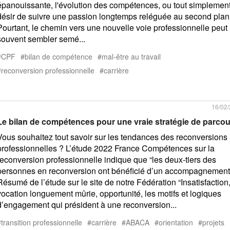
épanouissante, l'évolution des compétences, ou tout simplement
désir de suivre une passion longtemps reléguée au second plan
Pourtant, le chemin vers une nouvelle voie professionnelle peut
souvent sembler semé...
CPF
bilan de compétence
mal-être au travail
reconversion professionnelle
carrière
16/02
Le bilan de compétences pour une vraie stratégie de parco
Vous souhaitez tout savoir sur les tendances des reconversions
professionnelles ? L’étude 2022 France Compétences sur la
reconversion professionnelle indique que “les deux-tiers des
personnes en reconversion ont bénéficié d’un accompagnement
Résumé de l’étude sur le site de notre Fédération “Insatisfaction
vocation longuement mûrie, opportunité, les motifs et logiques
d’engagement qui président à une reconversion...
transition professionnelle
carrière
ABACA
orientation
projets