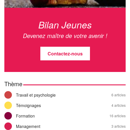
Bilan Jeunes
Devenez maître de votre avenir !
Contactez-nous
Thème
Travail et psychologie
6 articles
Témoignages
4 articles
Formation
16 articles
Management
3 articles