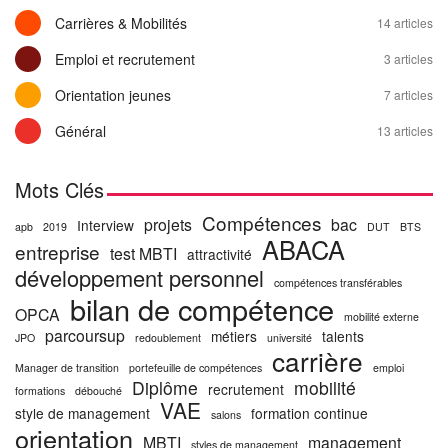
Carrières & Mobilités
14 articles
Emploi et recrutement
3 articles
Orientation jeunes
7 articles
Général
13 articles
Mots Clés
Compétences
projets
bac
Interview
apb
2019
DUT
BTS
ABACA
entreprise
test MBTI
attractivité
développement personnel
compétences transférables
bilan de compétence
OPCA
mobilité externe
parcoursup
métiers
talents
JPO
redoublement
université
carrière
Manager de transition
portefeuille de compétences
emploi
Diplôme
mobilité
recrutement
formations
débouché
VAE
style de management
formation continue
salons
orientation
MBTI
management
styles de management