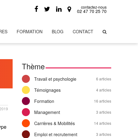
contactez-nous
02 47 70 25 70
RES
FORMATION
BLOG
CONTACT
Thème
Travail et psychologie
6 articles
Témoignages
4 articles
Formation
16 articles
/2019
Management
3 articles
Carrières & Mobilités
14 articles
type
Emploi et recrutement
3 articles