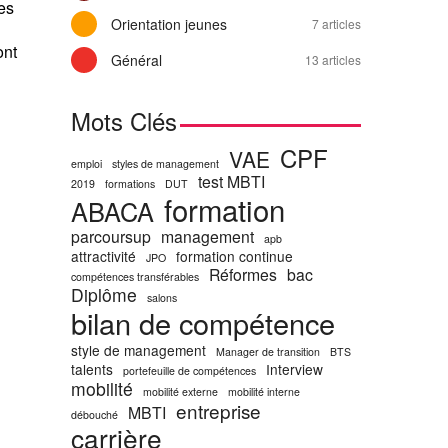
es
Orientation jeunes
7 articles
ont
Général
13 articles
Mots Clés
CPF
VAE
emploi
styles de management
test MBTI
2019
formations
DUT
formation
ABACA
parcoursup
management
apb
attractivité
formation continue
JPO
Réformes
bac
compétences transférables
Diplôme
salons
bilan de compétence
style de management
Manager de transition
BTS
talents
Interview
portefeuille de compétences
mobilité
mobilité externe
mobilité interne
entreprise
MBTI
débouché
carrière