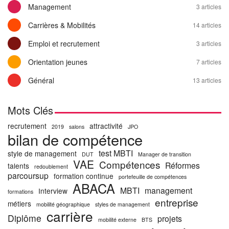
Management
3 articles
Carrières & Mobilités
14 articles
Emploi et recrutement
3 articles
Orientation jeunes
7 articles
Général
13 articles
Mots Clés
recrutement
attractivité
2019
salons
JPO
bilan de compétence
test MBTI
style de management
DUT
Manager de transition
VAE
Compétences
Réformes
talents
redoublement
parcoursup
formation continue
portefeuille de compétences
ABACA
MBTI
management
Interview
formations
entreprise
métiers
mobilité géographique
styles de management
carrière
Diplôme
projets
mobilité externe
BTS