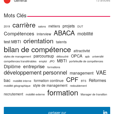
Général
13 articles
Mots Clés
carrière
projets
métiers
2019
salons
DUT
ABACA
Compétences
mobilité
Interview
orientation
test MBTI
talents
bilan de compétence
attractivité
parcoursup
OPCA
styles de management
débouché
apb
université
MBTI
compétences transférables
emploi
JPO
portefeuille de compétences
entreprise
Diplôme
formations
développement personnel
VAE
management
CPF
bac
Réformes
formation continue
mobilité interne
BTS
style de management
mobilité géographique
redoublement
formation
recrutement
mobilité externe
Manager de transition
partager sur