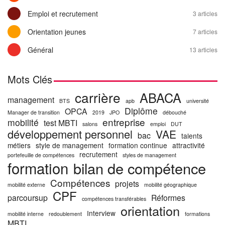
Emploi et recrutement
3 articles
Orientation jeunes
7 articles
Général
13 articles
Mots Clés
carrière
ABACA
management
BTS
apb
université
Diplôme
OPCA
Manager de transition
2019
JPO
débouché
entreprise
mobilité
test MBTI
salons
emploi
DUT
développement personnel
VAE
bac
talents
métiers
style de management
formation continue
attractivité
recrutement
portefeuille de compétences
styles de management
formation
bilan de compétence
Compétences
projets
mobilité externe
mobilité géographique
CPF
parcoursup
Réformes
compétences transférables
orientation
Interview
mobilité interne
redoublement
formations
MBTI