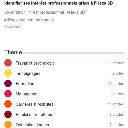
Identifier ses intérêts professionnels grâce à l’Hexa 3D
orientation
Test professionnel
Hexa 3D
développement personnel
09/03/2021
Thème
Travail et psychologie
6 articles
Témoignages
4 articles
Formation
16 articles
Management
3 articles
Carrières & Mobilités
14 articles
Emploi et recrutement
3 articles
Orientation jeunes
7 articles