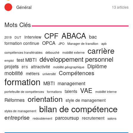
Général
13 articles
Mots Clés
ABACA
CPF
bac
Interview
2019
DUT
OPCA
formation continue
JPO
Manager de transition
apb
carrière
compétences transférables
débouché
mobilité externe
développement personnel
test MBTI
emploi
Diplôme
projets
attractivité
BTS
mobilité géographique
Compétences
mobilité
métiers
université
formation
MBTI
management
VAE
talents
portefeuille de compétences
formations
mobilité interne
orientation
Réformes
style de management
bilan de compétence
styles de management
entreprise
parcoursup
recrutement
redoublement
salons