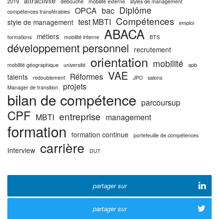
attractivité
2019
débouché
mobilité externe
styles de management
Diplôme
OPCA
bac
compétences transférables
Compétences
test MBTI
style de management
emploi
ABACA
métiers
formations
mobilité interne
BTS
développement personnel
recrutement
orientation
mobilité
mobilité géographique
université
apb
VAE
Réformes
talents
redoublement
JPO
salons
projets
Manager de transition
bilan de compétence
parcoursup
CPF
entreprise
MBTI
management
formation
formation continue
portefeuille de compétences
carrière
Interview
DUT
partager sur
partager sur